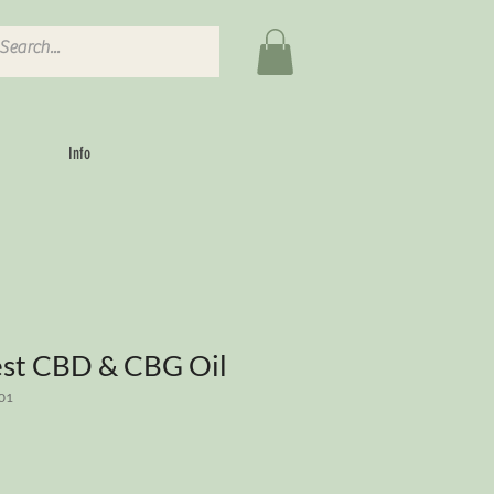
Info
nest CBD & CBG Oil
01