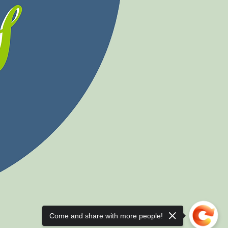
Girl Scout Cookies Auto (6 fe
Come and share with more people!