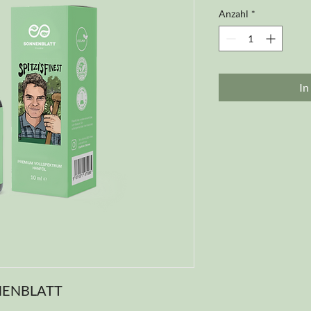
Anzahl
*
In
NNENBLATT