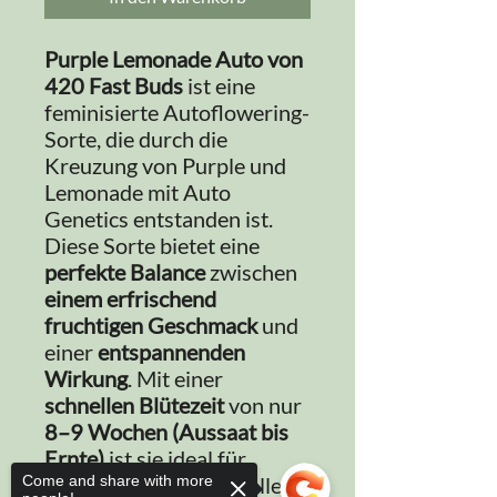
Purple Lemonade Auto von
420 Fast Buds
ist eine
feminisierte Autoflowering-
Sorte, die durch die
Kreuzung von Purple und
Lemonade mit Auto
Genetics entstanden ist.
Diese Sorte bietet eine
perfekte Balance
zwischen
einem erfrischend
fruchtigen Geschmack
und
einer
entspannenden
Wirkung
. Mit einer
schnellen Blütezeit
von nur
8–9 Wochen (Aussaat bis
Ernte)
ist sie ideal für
Grower, die eine schnelle
Come and share with more